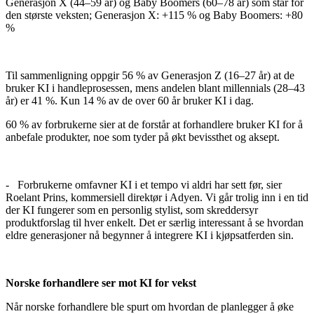
Generasjon X (44–59 år) og Baby Boomers (60–78 år) som står for
den største veksten; Generasjon X: +115 % og Baby Boomers: +80
%
Til sammenligning oppgir 56 % av Generasjon Z (16–27 år) at de
bruker KI i handleprosessen, mens andelen blant millennials (28–43
år) er 41 %. Kun 14 % av de over 60 år bruker KI i dag.
60 % av forbrukerne sier at de forstår at forhandlere bruker KI for å
anbefale produkter, noe som tyder på økt bevissthet og aksept.
- Forbrukerne omfavner KI i et tempo vi aldri har sett før, sier
Roelant Prins, kommersiell direktør i Adyen. Vi går trolig inn i en tid
der KI fungerer som en personlig stylist, som skreddersyr
produktforslag til hver enkelt. Det er særlig interessant å se hvordan
eldre generasjoner nå begynner å integrere KI i kjøpsatferden sin.
Norske forhandlere ser mot KI for vekst
Når norske forhandlere ble spurt om hvordan de planlegger å øke