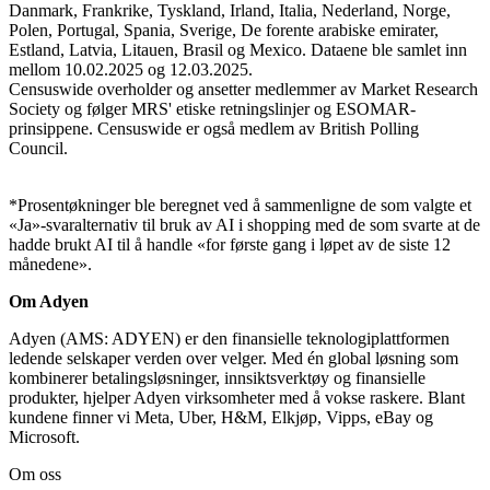
Danmark, Frankrike, Tyskland, Irland, Italia, Nederland, Norge,
Polen, Portugal, Spania, Sverige, De forente arabiske emirater,
Estland, Latvia, Litauen, Brasil og Mexico. Dataene ble samlet inn
mellom 10.02.2025 og 12.03.2025.
Censuswide overholder og ansetter medlemmer av Market Research
Society og følger MRS' etiske retningslinjer og ESOMAR-
prinsippene. Censuswide er også medlem av British Polling
Council.
*Prosentøkninger ble beregnet ved å sammenligne de som valgte et
«Ja»-svaralternativ til bruk av AI i shopping med de som svarte at de
hadde brukt AI til å handle «for første gang i løpet av de siste 12
månedene».
Om Adyen
Adyen (AMS: ADYEN) er den finansielle teknologiplattformen
ledende selskaper verden over velger. Med én global løsning som
kombinerer betalingsløsninger, innsiktsverktøy og finansielle
produkter, hjelper Adyen virksomheter med å vokse raskere. Blant
kundene finner vi Meta, Uber, H&M, Elkjøp, Vipps, eBay og
Microsoft.
Om oss