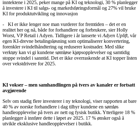
inntektene i 2025, peker mange på KI og teknologi, 30 % planlegger
å investere i KI til salgs- og markedsføringsformål og 27%
vil bruke
KI for produktutvikling og innovasjon
- KI er ikke lenger noe man vurderer for fremtiden – det er en
realitet her og nå, både for forhandlere og forbrukere, sier Holly
Worst, VP Retail i Adyen. Tidligere i år lanserte vi
Adyen Uplift
, vår
egen KI-drevne betalingsløsning som optimaliserer konvertering,
forenkler svindelhåndtering og reduserer kostnader. Med slike
verktøy kan vi gi kundene sømløse kjøpsopplevelser og samtidig
stoppe svindel i sanntid. Det er ikke overraskende at KI topper listen
over vekstdrivere for 2025.
KI vokser – men samhandlingen på tvers av kanaler er fortsatt
avgjørende
Selv om stadig flere investerer i ny teknologi, viser rapporten at bare
40 % av norske forhandlere i dag tilbyr kundene en sømløs
handleopplevelse på tvers av nett og fysisk butikk. Ytterligere 18 %
planlegger å innføre dette i løpet av 2025. 17 % ønsker også å
utvikle eksklusive handleopplevelser i butikk.