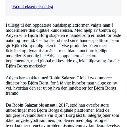
Få ditt eksemplar i dag
I tillegg til den oppdaterte budskapsplattformen valgte man å
modernisere den digitale kundereisen. Med hjelp av Centra og
Adyen ville Björn Borg skape en e-handel som er rustet for både
nåtid og fremtid. Centra bistod med sin e-handelsplattform, som
gir Björn Borg muligheten til å vise produkter på en mer
fleksibel og dynamisk måte – med blant annet forskjellige
modeller. Samtidig ble Adyens oppdaterte checkout
implementert, med global rekkevidde og lokal tilpasning for alle
Björn Borgs markeder.
Adyen har snakket med Robin Salazar, Global e-commerce
director hos Björn Borg, for å få vite hvorfor man valgte en ny
vei, hvordan den ser ut og hva den innebærer for Björn Borgs
fremtid.
Da Robin Salazar ble ansatt i 2017, stod han overfor store
utfordringer med Björn Borgs digitale plattformer. Med de
tidligere leverandørene var Björn Borg låst til integrasjoner som
ikke fungerte godt sammen, problemer med plugins og en
hverdag mer preget av problemløsning enn av kundeopplevelse.