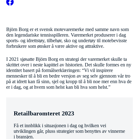
Björn Borg er et svensk motevaremerke med samme navn som
den legendariske tennisspilleren. Varemerket produserer i dag
sports- og idrettstøy, tilbehør, sko og undertøy til motebevisste
forbrukere som ønsker å være aktive og attraktive.
I 2021 sjøsatte Björn Borg en strategi der varemerket skulle ta
skrittet over i neste kapittel av historien. Det skulle formes en ny
identitet basert på formålserklæringen: “Vi vil inspirere
mennesker til å bli en bedre versjon av seg selv gjennom vår tro
på at idrett kan få sinn, sjel og kropp til å bli noe mer enn hva de
er i dag, og at hvem som helst kan bli hva som helst.”
Retailbaromteret 2023
Få et innblikk i situasjonen i dag og hvilken vei
utviklingen går, pluss strategier som benyttes av vinnerne
i bransjen.