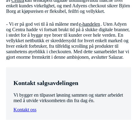
av
Centra
kan selskapets digitale utstillingsvindu matche hver
enkelt kundes virkelighet, og med Adyens checkout sikrer Björn
Borg at kjøpsreisen er fleksibel, feilfri og vellykket.
- Vi er på god vei til å nå målene med
e-handelen
. Uten Adyen
og Centra hadde vi fortsatt brukt tid på å slukke digitale branner,
i stedet for å bygge nye broer til kunder over hele verden. En
vellykket nettbutikk er skreddersydd for hvert enkelt marked og
hver enkelt forbruker, fra tilfeldig scrolling på produkter til
sannhetens øyeblikk i checkouten. Med dette samarbeidet har vi
gjort enorme fremskritt i denne ambisjonen, avslutter Salazar.
Kontakt salgsavdelingen
Vi bygger en tilpasset løsning sammen og starter arbeidet
med å utvide virksomheten din fra dag én.
Kontakt oss