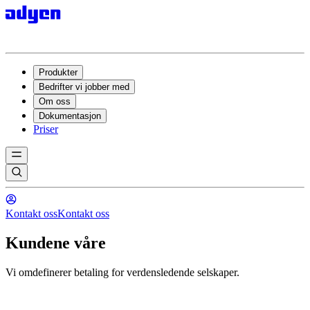
Produkter
Bedrifter vi jobber med
Om oss
Dokumentasjon
Priser
Kontakt oss
Kontakt oss
Kundene våre
Vi omdefinerer betaling for verdensledende selskaper.