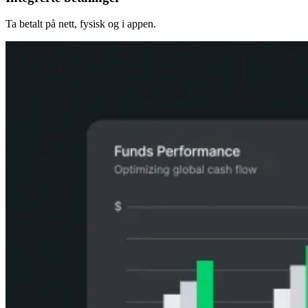
Ta betalt på nett, fysisk og i appen.