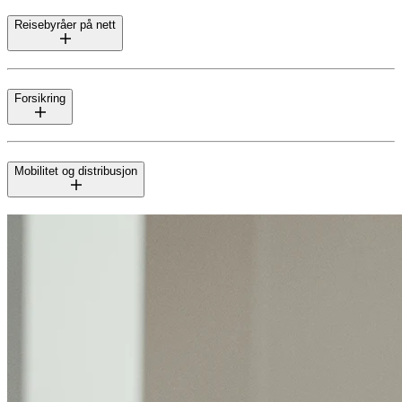
Reisebyråer på nett
Forsikring
Mobilitet og distribusjon