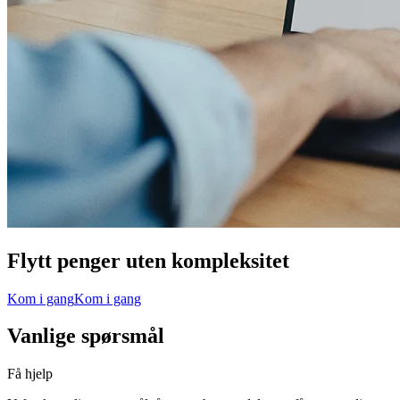
Flytt penger uten kompleksitet
Kom i gang
Kom i gang
Vanlige spørsmål
Få hjelp