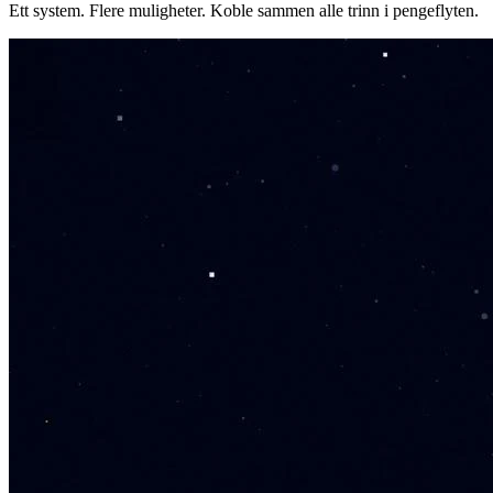
Ett system. Flere muligheter. Koble sammen alle trinn i pengeflyten.