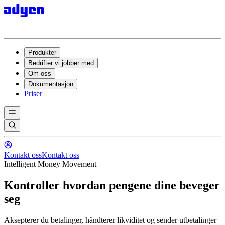
Produkter
Bedrifter vi jobber med
Om oss
Dokumentasjon
Priser
Kontakt oss
Kontakt oss
Intelligent Money Movement
Kontroller hvordan pengene dine beveger
seg
Aksepterer du betalinger, håndterer likviditet og sender utbetalinger