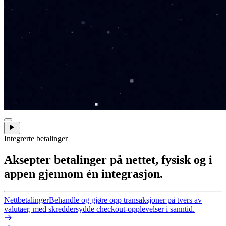
Integrerte betalinger
Aksepter betalinger på nettet, fysisk og i
appen gjennom én integrasjon.
Nettbetalinger
Behandle og gjøre opp transaksjoner på tvers av
valutaer, med skreddersydde checkout-opplevelser i sanntid.