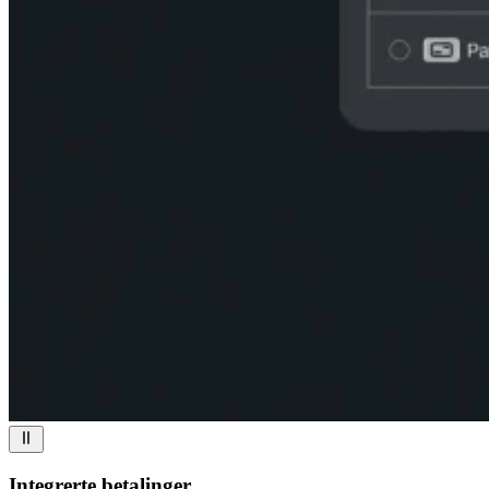
Integrerte betalinger