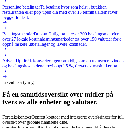
Personlige betalinger
Ta betaling hvor som helst i butikken,
restauranten eller pop-upen din med over 15 terminalalternativer
bygget for fart.
Betalingsmetoder
Du kan få tilgang til over 200 betalingsmetoder,
over 27 lokale kortinnløsningsmarkeder og over 150 valutaer for å
oppnå raskere utbetalinger og lavere kostnader.
Adyen Uplift
Øk konverteringen samtidig som du reduserer svindel-
og betalingskostnadene med opptil 5 %, drevet av maskinlæring.
Likviditetsstyring
Få en sanntidsoversikt over midler på
tvers av alle enheter og valutaer.
Foretakskontoer
Opprett kontoer med integrerte overføringer for full
oversikt over globale finansene dine.
Oppstartfinansiering
Bruk innkommende betalinger til å direkte