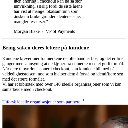
liten endring i checkout kan ha så stor
innvirkning, særlig fordi de siste årene
har vist at mange lokalsamfunn som
ønsker å bruke gründertalentene sine,
mangler ressurser.”
Morgan Blake
·
VP of Payments
Bring saken deres tettere på kundene
Kundene krever mer fra merkene de ofte handler hos, og det er fire
ganger mer sannsynlig at de kjøper fra et merke med et godt formål.
Når dere tilbyr donasjoner i checkout, kan kundene bli med på
veldedighetsreisen, noe som hjelper dem å forstå og identifisere seg
med det større formålet.
Vi har et bibliotek med over 140 ideelle organisasjoner som vi kan
samarbeide med i checkout.
Utforsk ideelle organisasjoner som partnere