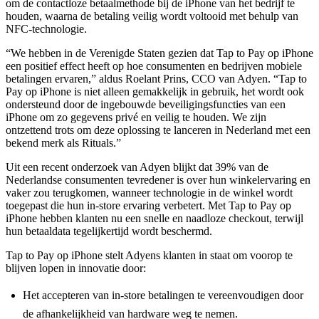
om de contactloze betaalmethode bij de iPhone van het bedrijf te
houden, waarna de betaling veilig wordt voltooid met behulp van
NFC-technologie.
“We hebben in de Verenigde Staten gezien dat Tap to Pay op iPhone
een positief effect heeft op hoe consumenten en bedrijven mobiele
betalingen ervaren,” aldus Roelant Prins, CCO van Adyen. “Tap to
Pay op iPhone is niet alleen gemakkelijk in gebruik, het wordt ook
ondersteund door de ingebouwde beveiligingsfuncties van een
iPhone om zo gegevens privé en veilig te houden. We zijn
ontzettend trots om deze oplossing te lanceren in Nederland met een
bekend merk als Rituals.”
Uit een recent onderzoek van Adyen blijkt dat 39% van de
Nederlandse consumenten tevredener is over hun winkelervaring en
vaker zou terugkomen, wanneer technologie in de winkel wordt
toegepast die hun in-store ervaring verbetert. Met Tap to Pay op
iPhone hebben klanten nu een snelle en naadloze checkout, terwijl
hun betaaldata tegelijkertijd wordt beschermd.
Tap to Pay op iPhone stelt Adyens klanten in staat om voorop te
blijven lopen in innovatie door:
Het accepteren van in-store betalingen te vereenvoudigen door
de afhankelijkheid van hardware weg te nemen.