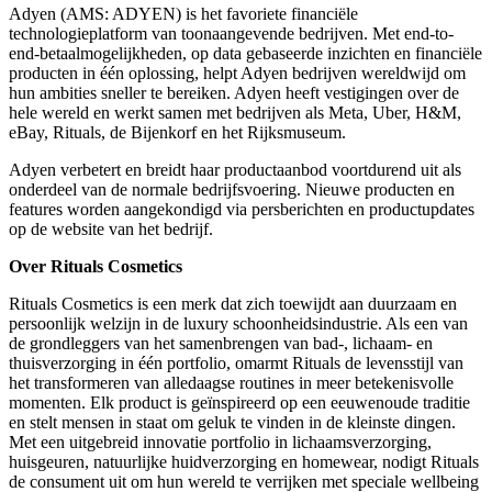
Adyen (AMS: ADYEN) is het favoriete financiële
technologieplatform van toonaangevende bedrijven. Met end-to-
end-betaalmogelijkheden, op data gebaseerde inzichten en financiële
producten in één oplossing, helpt Adyen bedrijven wereldwijd om
hun ambities sneller te bereiken. Adyen heeft vestigingen over de
hele wereld en werkt samen met bedrijven als Meta, Uber, H&M,
eBay, Rituals, de Bijenkorf en het Rijksmuseum.
Adyen verbetert en breidt haar productaanbod voortdurend uit als
onderdeel van de normale bedrijfsvoering. Nieuwe producten en
features worden aangekondigd via persberichten en productupdates
op de website van het bedrijf.
Over Rituals Cosmetics
Rituals Cosmetics is een merk dat zich toewijdt aan duurzaam en
persoonlijk welzijn in de luxury schoonheidsindustrie. Als een van
de grondleggers van het samenbrengen van bad-, lichaam- en
thuisverzorging in één portfolio, omarmt Rituals de levensstijl van
het transformeren van alledaagse routines in meer betekenisvolle
momenten. Elk product is geïnspireerd op een eeuwenoude traditie
en stelt mensen in staat om geluk te vinden in de kleinste dingen.
Met een uitgebreid innovatie portfolio in lichaamsverzorging,
huisgeuren, natuurlijke huidverzorging en homewear, nodigt Rituals
de consument uit om hun wereld te verrijken met speciale wellbeing