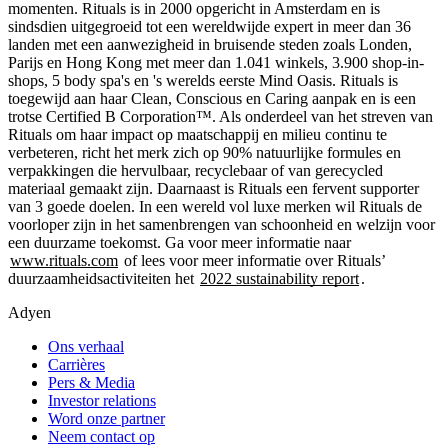
momenten. Rituals is in 2000 opgericht in Amsterdam en is
sindsdien uitgegroeid tot een wereldwijde expert in meer dan 36
landen met een aanwezigheid in bruisende steden zoals Londen,
Parijs en Hong Kong met meer dan 1.041 winkels, 3.900 shop-in-
shops, 5 body spa's en 's werelds eerste Mind Oasis. Rituals is
toegewijd aan haar Clean, Conscious en Caring aanpak en is een
trotse Certified B Corporation™. Als onderdeel van het streven van
Rituals om haar impact op maatschappij en milieu continu te
verbeteren, richt het merk zich op 90% natuurlijke formules en
verpakkingen die hervulbaar, recyclebaar of van gerecycled
materiaal gemaakt zijn. Daarnaast is Rituals een fervent supporter
van 3 goede doelen. In een wereld vol luxe merken wil Rituals de
voorloper zijn in het samenbrengen van schoonheid en welzijn voor
een duurzame toekomst. Ga voor meer informatie naar
www.rituals.com
of lees voor meer informatie over Rituals’
duurzaamheidsactiviteiten het
2022 sustainability report
.
Adyen
Ons verhaal
Carrières
Pers & Media
Investor relations
Word onze partner
Neem contact op