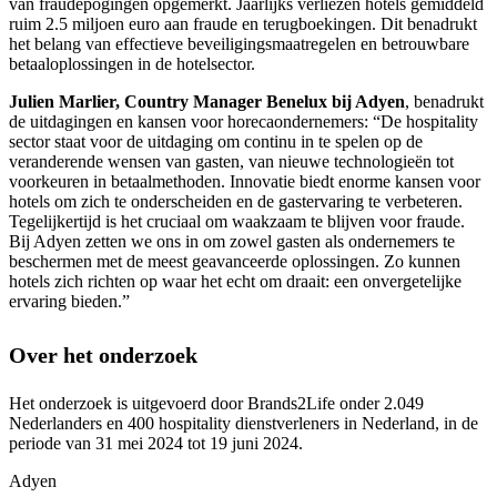
van fraudepogingen opgemerkt. Jaarlijks verliezen hotels gemiddeld
ruim 2.5 miljoen euro aan fraude en terugboekingen. Dit benadrukt
het belang van effectieve beveiligingsmaatregelen en betrouwbare
betaaloplossingen in de hotelsector.
Julien Marlier, Country Manager Benelux bij Adyen
, benadrukt
de uitdagingen en kansen voor horecaondernemers: “De hospitality
sector staat voor de uitdaging om continu in te spelen op de
veranderende wensen van gasten, van nieuwe technologieën tot
voorkeuren in betaalmethoden. Innovatie biedt enorme kansen voor
hotels om zich te onderscheiden en de gastervaring te verbeteren.
Tegelijkertijd is het cruciaal om waakzaam te blijven voor fraude.
Bij Adyen zetten we ons in om zowel gasten als ondernemers te
beschermen met de meest geavanceerde oplossingen. Zo kunnen
hotels zich richten op waar het echt om draait: een onvergetelijke
ervaring bieden.”
Over het onderzoek
Het onderzoek is uitgevoerd door Brands2Life onder 2.049
Nederlanders en 400 hospitality dienstverleners in Nederland, in de
periode van 31 mei 2024 tot 19 juni 2024.
Adyen