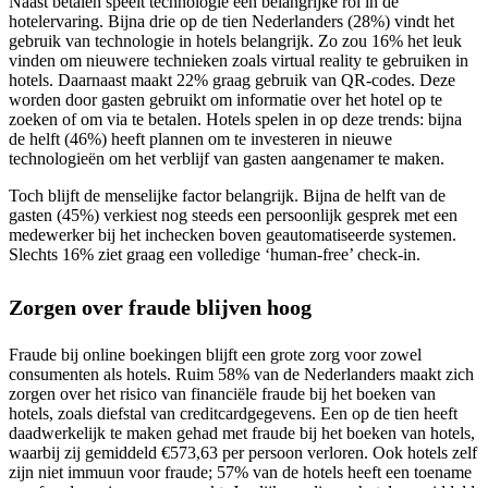
Naast betalen speelt technologie een belangrijke rol in de
hotelervaring. Bijna drie op de tien Nederlanders (28%) vindt het
gebruik van technologie in hotels belangrijk. Zo zou 16% het leuk
vinden om nieuwere technieken zoals virtual reality te gebruiken in
hotels. Daarnaast maakt 22% graag gebruik van QR-codes. Deze
worden door gasten gebruikt om informatie over het hotel op te
zoeken of om via te betalen. Hotels spelen in op deze trends: bijna
de helft (46%) heeft plannen om te investeren in nieuwe
technologieën om het verblijf van gasten aangenamer te maken.
Toch blijft de menselijke factor belangrijk. Bijna de helft van de
gasten (45%) verkiest nog steeds een persoonlijk gesprek met een
medewerker bij het inchecken boven geautomatiseerde systemen.
Slechts 16% ziet graag een volledige ‘human-free’ check-in.
Zorgen over fraude blijven hoog
Fraude bij online boekingen blijft een grote zorg voor zowel
consumenten als hotels. Ruim 58% van de Nederlanders maakt zich
zorgen over het risico van financiële fraude bij het boeken van
hotels, zoals diefstal van creditcardgegevens. Een op de tien heeft
daadwerkelijk te maken gehad met fraude bij het boeken van hotels,
waarbij zij gemiddeld €573,63 per persoon verloren. Ook hotels zelf
zijn niet immuun voor fraude; 57% van de hotels heeft een toename