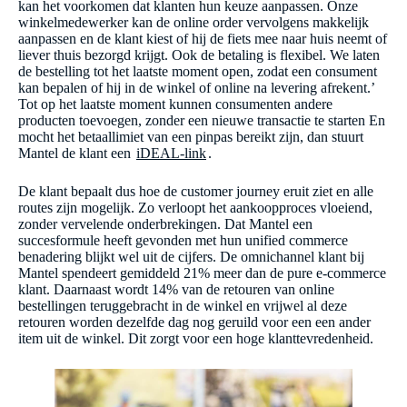
kan het voorkomen dat klanten hun keuze aanpassen. Onze
winkelmedewerker kan de online order vervolgens makkelijk
aanpassen en de klant kiest of hij de fiets mee naar huis neemt of
liever thuis bezorgd krijgt. Ook de betaling is flexibel. We laten
de bestelling tot het laatste moment open, zodat een consument
kan bepalen of hij in de winkel of online na levering afrekent.’
Tot op het laatste moment kunnen consumenten andere
producten toevoegen, zonder een nieuwe transactie te starten En
mocht het betaallimiet van een pinpas bereikt zijn, dan stuurt
Mantel de klant een
iDEAL-link
.
De klant bepaalt dus hoe de customer journey eruit ziet en alle
routes zijn mogelijk. Zo verloopt het aankoopproces vloeiend,
zonder vervelende onderbrekingen. Dat Mantel een
succesformule heeft gevonden met hun unified commerce
benadering blijkt wel uit de cijfers. De omnichannel klant bij
Mantel spendeert gemiddeld 21% meer dan de pure e-commerce
klant. Daarnaast wordt 14% van de retouren van online
bestellingen teruggebracht in de winkel en vrijwel al deze
retouren worden dezelfde dag nog geruild voor een een ander
item uit de winkel. Dit zorgt voor een hoge klanttevredenheid.