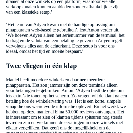
draaien al onze winkels op één platform, waardoor we alle
verkoopkanalen kunnen aanbieden zonder afhankelijk te zijn
van een klassieke setup.’
‘Het team van Adyen kwam met de handige oplossing om
pinapparaten web-based te gebruiken’, legt Anton verder uit.
‘We hoeven Adyen alleen het serienummer van de terminal, het
bedrag en de valuta van een betaling te geven en Adyen regelt
vervolgens alles aan de achterkant. Deze setup is voor ons
ideaal, omdat het tijd en moeite bespaart.’
Twee vliegen in één klap
Mantel heeft meerdere winkels en daarmee meerdere
pinapparaten. Het zou jammer zijn om deze terminals alleen
voor betalingen te gebruiken. Anton: ‘Adyen biedt de optie om
iets extra’s te tonen op het scherm. Zo vragen wij de klant na een
betaling hoe de winkelervaring was. Het is een korte, simpele
vraag die ons waardevolle informatie oplevert. En het werkt: we
hebben op deze manier al bijna 50.000 reviews ontvangen. Het
is interessant om te zien of klanten tijdens spitsuren nog steeds
tevreden zijn en we kunnen de ervaringen in onze winkels met
elkaar vergelijken. Dat geeft ons de mogelijkheid om de