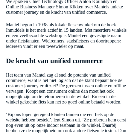
We spraken Chief Technology Officer Anton Kounitsyn en
Online Business Manager Simon Kikken over Mantels unieke
customer journey en de kracht van unified commerce.
Mantel begon in 1938 als lokale fietsenwinkel om de hoek.
Inmiddels is het merk actief in 15 landen. Met meerdere winkels
en een veelbezochte webshop is Mantel een gevestigde naam
onder fietsfanaten. Wielrenners, stadsfietsers en doortrappers:
iedereen vindt er een tweewieler op maat.
De kracht van unified commerce
Het team van Mantel zag al snel de potentie van unified
commerce, want is het niet logisch dat de klant bepaalt hoe de
customer journey eruit ziet? De grenzen tussen online en offline
vervagen. Koopt een consument online dan moet het ook
mogelijk zijn om te retourneren in de winkel. En een in de
winkel gekochte fiets kan net zo goed online betaald worden.
‘Bij ons lopen geregeld klanten binnen die een fiets op de
website hebben besteld’, legt Simon uit. ‘Ze proberen hem eerst
nog even uit op onze indoor testbaan in de winkel. Daarbij
hebben ze de mogelijkheid om ook andere fietsen te testen. Dan