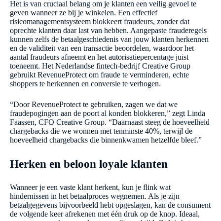
Het is van cruciaal belang om je klanten een veilig gevoel te
geven wanneer ze bij je winkelen. Een effectief
risicomanagementsysteem blokkeert fraudeurs, zonder dat
oprechte klanten daar last van hebben. Aangepaste frauderegels
kunnen zelfs de betaalgeschiedenis van jouw klanten herkennen
en de validiteit van een transactie beoordelen, waardoor het
aantal fraudeurs afneemt en het autorisatiepercentage juist
toeneemt. Het Nederlandse fintech-bedrijf Creative Group
gebruikt RevenueProtect om fraude te verminderen, echte
shoppers te herkennen en conversie te verhogen.
“Door RevenueProtect te gebruiken, zagen we dat we
fraudepogingen aan de poort al konden blokkeren,” zegt Linda
Faassen, CFO Creative Group. “Daarnaast steeg de hoeveelheid
chargebacks die we wonnen met tenminste 40%, terwijl de
hoeveelheid chargebacks die binnenkwamen hetzelfde bleef.”
Herken en beloon loyale klanten
Wanneer je een vaste klant herkent, kun je flink wat
hindernissen in het betaalproces wegnemen. Als je zijn
betaalgegevens bijvoorbeeld hebt opgeslagen, kan de consument
de volgende keer afrekenen met één druk op de knop. Ideaal,