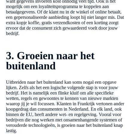
want gegevens invoeren kost onnodig veel tijd. Ook is het
mogelijk om een loyaliteitsprogramma te koppelen aan
betaalgegevens. Of de klant nu in de winkel of online betaalt,
een gepersonaliseerde aanbieding loopt hij niet langer mis. Dat
extra kopje koffie, gratis verzendkosten of een korting zorgt
ervoor dat de consument zich gewaardeerd voelt door jouw
bedrijf.
3. Groeien naar het
buitenland
Uitbreiden naar het buitenland kan soms nogal een opgave
lijken. Zelfs als het een logische volgende stap is voor jouw
bedrijf. Het is namelijk een flinke kluif om alle specifieke
wetten, regels en gewoontes te kennen van nieuwe markten
waarop jij je wil focussen. Klanten in Frankrijk vertonen ander
koopgedrag dan consumenten in Nederland. En elk land, ook
binnen de EU, heeft andere wet- en regelgeving. Vooral voor
bedrijven die nog werken met onsamenhangende systemen of
verouderde technologieën, is groeien naar het buitenland knap
lastig.