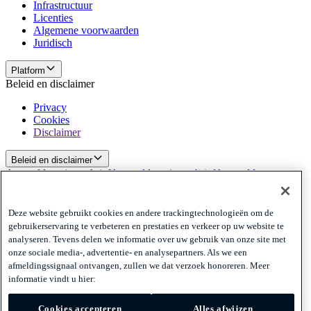
Infrastructuur
Licenties
Algemene voorwaarden
Juridisch
Platform
Beleid en disclaimer
Privacy
Cookies
Disclaimer
Beleid en disclaimer
Aanmelden nieuwsbrief
Aanmelden nieuwsbrief
Aanmelden
nieuwsbrief
Privacy
Deze website gebruikt cookies en andere trackingtechnologieën om de
Cookies
gebruikerservaring te verbeteren en prestaties en verkeer op uw website te
Disclaimer
analyseren. Tevens delen we informatie over uw gebruik van onze site met
onze sociale media-, advertentie- en analysepartners. Als we een
© 2026 Adyen
afmeldingssignaal ontvangen, zullen we dat verzoek honoreren. Meer
informatie vindt u hier:
Nederland (Nederlands)
Nederland (Nederlands)
Cookies accepteren
Alles afwijzen