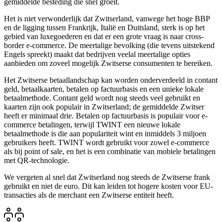
gemiddelde besteding die snel groeit.
Het is niet verwonderlijk dat Zwitserland, vanwege het hoge BBP
en de ligging tussen Frankrijk, Italië en Duitsland, sterk is op het
gebied van luxegoederen en dat er een grote vraag is naar cross-
border e-commerce. De meertalige bevolking (die tevens uitstekend
Engels spreekt) maakt dat bedrijven veelal meertalige opties
aanbieden om zoveel mogelijk Zwitserse consumenten te bereiken.
Het Zwitserse betaallandschap kan worden onderverdeeld in contant
geld, betaalkaarten, betalen op factuurbasis en een unieke lokale
betaalmethode. Contant geld wordt nog steeds veel gebruikt en
kaarten zijn ook populair in Zwitserland; de gemiddelde Zwitser
heeft er minimaal drie. Betalen op factuurbasis is populair voor e-
commerce betalingen, terwijl TWINT een nieuwe lokale
betaalmethode is die aan populariteit wint en inmiddels 3 miljoen
gebruikers heeft. TWINT wordt gebruikt voor zowel e-commerce
als bij point of sale, en het is een combinatie van mobiele betalingen
met QR-technologie.
We vergeten al snel dat Zwitserland nog steeds de Zwitserse frank
gebruikt en niet de euro. Dit kan leiden tot hogere kosten voor EU-
transacties als de merchant een Zwitserse entiteit heeft.