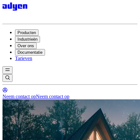
Producten
Industrieën
Over ons
Documentatie
Tarieven
Neem contact op
Neem contact op