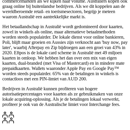
commercemarkten als we kijken naar volume. Australiërs kopen ook
graag online bij buitenlandse bedrijven. Als we dit koppelen aan de
wereldberoemde retail- en toerismesectoren, begrijp je meteen
waarom Australië een aantrekkelijke markt is.
Het betaallandschap in Australië wordt gedomineerd door kaarten,
zowel in winkels als online, maar alternatieve betaalmethoden
worden steeds populairder. De lokale dienst voor online bankieren,
Poli, blijft maar groeien en Aussies zijn verknocht aan 'buy now, pay
later', waarbij Afterpay en Zip bijdroegen aan een groei van 43% in
2020. Eftpos is de lokale card scheme in Australië met 49 miljoen
kaarten in omloop. We hebben het dan over een mix van eigen
kaarten, dual-branded (met Visa of Mastercard) en in mindere mate
prepaidkaarten. Wallets waaronder Apple Pay en Google Pay™
worden steeds populairder. 65% van de betalingen in winkels is
contactloos met een PIN-limiet van AUD 200.
Bedrijven in Australië kunnen profiteren van hogere
autorisatiepercentages voor kaarten als ze gebruikmaken van onze
lokale acquiring-oplossing. Als je de betalingen lokaal verwerkt,
profiteer je ook van de Australische limiet voor Interchange fees.