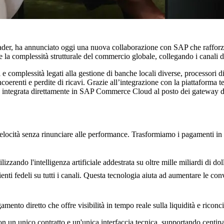
 leader, ha annunciato oggi una nuova collaborazione con SAP che rafforz
la complessità strutturale del commercio globale, collegando i canali di v
e complessità legati alla gestione di banche locali diverse, processori d
ncoerenti e perdite di ricavi. Grazie all’integrazione con la piattaforma
, integrata direttamente in SAP Commerce Cloud al posto dei gateway di
ocità senza rinunciare alle performance. Trasformiamo i pagamenti in u
ilizzando l'intelligenza artificiale addestrata su oltre mille miliardi di dol
nti fedeli su tutti i canali. Questa tecnologia aiuta ad aumentare le conve
mento diretto che offre visibilità in tempo reale sulla liquidità e riconc
con un unico contratto e un'unica interfaccia tecnica, supportando centin