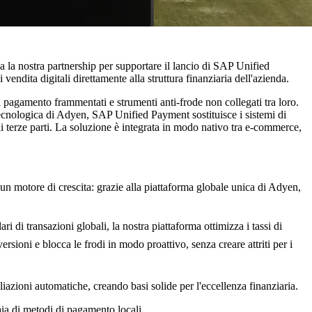
a la nostra partnership per supportare il lancio di SAP Unified
endita digitali direttamente alla struttura finanziaria dell'azienda.
i pagamento frammentati e strumenti anti-frode non collegati tra loro.
 tecnologica di Adyen, SAP Unified Payment sostituisce i sistemi di
 terze parti. La soluzione è integrata in modo nativo tra e-commerce,
n motore di crescita: grazie alla piattaforma globale unica di Adyen,
lari di transazioni globali, la nostra piattaforma ottimizza i tassi di
rsioni e blocca le frodi in modo proattivo, senza creare attriti per i
iliazioni automatiche, creando basi solide per l'eccellenza finanziaria.
aia di metodi di pagamento locali.