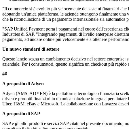
"Il commercio si è evoluto più velocemente dei sistemi finanziari che
adottando un'unica piattaforma, le aziende ottengono finalmente una visi
che la riconciliazione di un pagamento internazionale sia automatica 
"SAP Unified Payment porta i pagamenti nel cuore dell'esperienza c
Industries di SAP. "Integrando pagamenti di livello enterprise diretta
pagamento, ad andare online più velocemente e a ottenere performance e
Un nuovo standard di settore
Questo lancio segna un cambiamento decisivo nel settore enterprise: su
aziendale. Per i consumatori, questo significa un checkout più rapido e
##
A proposito di Adyen
Adyen (AMS: ADYEN) è la piattaforma tecnologico finanziaria scelta d
driven e prodotti finanziari in un'unica soluzione integrata per aiutar
Uber, H&M, eBay e Microsoft. La collaborazione con Lavazza descritta 
A proposito di SAP
SAP e gli altri prodotti e servizi SAP citati nel presente documento, no
consultare il sito https://www.sap.com/copyright.