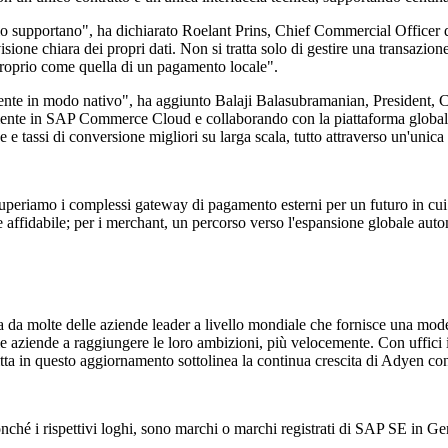
 lo supportano", ha dichiarato Roelant Prins, Chief Commercial Officer 
one chiara dei propri dati. Non si tratta solo di gestire una transazione,
proprio come quella di un pagamento locale".
liente in modo nativo", ha aggiunto Balaji Balasubramanian, President
mente in SAP Commerce Cloud e collaborando con la piattaforma globale d
 tassi di conversione migliori su larga scala, tutto attraverso un'unic
periamo i complessi gateway di pagamento esterni per un futuro in cui la
 affidabile; per i merchant, un percorso verso l'espansione globale auto
a molte delle aziende leader a livello mondiale che fornisce una mode
e le aziende a raggiungere le loro ambizioni, più velocemente. Con uffic
in questo aggiornamento sottolinea la continua crescita di Adyen con i c
nché i rispettivi loghi, sono marchi o marchi registrati di SAP SE in Germ