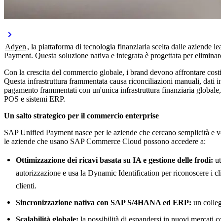
Adyen
, la piattaforma di tecnologia finanziaria scelta dalle aziende
Payment. Questa soluzione nativa e integrata è progettata per eliminare 
Con la crescita del commercio globale, i brand devono affrontare costi 
Questa infrastruttura frammentata causa riconciliazioni manuali, dati i
pagamento frammentati con un'unica infrastruttura finanziaria globale
POS e sistemi ERP.
Un salto strategico per il commercio enterprise
SAP Unified Payment nasce per le aziende che cercano semplicità e vel
le aziende che usano SAP Commerce Cloud possono accedere a:
Ottimizzazione dei ricavi basata su IA e gestione delle frodi:
ut
autorizzazione e usa la Dynamic Identification per riconoscere i clie
clienti.
Sincronizzazione nativa con SAP S/4HANA ed ERP:
un collega
Scalabilità globale:
la possibilità di espandersi in nuovi mercati 