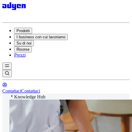
Prodotti
I business con cui lavoriamo
Su di noi
Risorse
Prezzi
Contattaci
Contattaci
Knowledge Hub