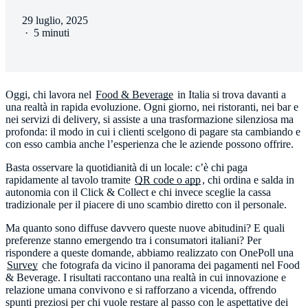
29 luglio, 2025
·
5 minuti
Oggi, chi lavora nel
Food & Beverage
in Italia si trova davanti a
una realtà in rapida evoluzione. Ogni giorno, nei ristoranti, nei bar e
nei servizi di delivery, si assiste a una trasformazione silenziosa ma
profonda: il modo in cui i clienti scelgono di pagare sta cambiando e
con esso cambia anche l’esperienza che le aziende possono offrire.
Basta osservare la quotidianità di un locale: c’è chi paga
rapidamente al tavolo tramite
QR code o app
, chi ordina e salda in
autonomia con il Click & Collect e chi invece sceglie la cassa
tradizionale per il piacere di uno scambio diretto con il personale.
Ma quanto sono diffuse davvero queste nuove abitudini? E quali
preferenze stanno emergendo tra i consumatori italiani? Per
rispondere a queste domande, abbiamo realizzato con OnePoll una
Survey
che fotografa da vicino il panorama dei pagamenti nel Food
& Beverage. I risultati raccontano una realtà in cui innovazione e
relazione umana convivono e si rafforzano a vicenda, offrendo
spunti preziosi per chi vuole restare al passo con le aspettative dei