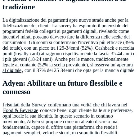
tradizione
La digitalizzazione dei pagamenti apre nuove strade anche per la
fidelizzazione dei clienti. La survey ha esplorato il potenziale dei
programmi fedeltà collegati ai pagamenti digitali, rivelando come
incentivi mirati possano davvero fare la differenza nelle scelte dei
consumatori. Gli sconti si confermano l'incentivo più efficace (39%
del totale), con un picco tra i 25-34enni (52%). Cashback e raccolta
punti (loyalty card) attraggono rispettivamente la fascia 35-44 anni e
i più giovani (18-24 anni). Anche per le mance, tradizionalmente
legate al contante (52% la scelta prevalente), si osserva un'
apertura
al digitale
, con il 37% dei 25-34enni che opta per la mancia digitale.
Adyen: Abilitare un futuro flessibile e
connesso
I risultati della
Survey
confermano una verità che chi lavora nel
Food & Beverage
conosce bene: ogni cliente ha le sue preferenze,
ogni locale la sua identità. In questo scenario in continuo
movimento, Adyen si propone come un alleato discreto ma
fondamentale, capace di offrire una piattaforma che rende i
pagamenti semplici, veloci e sicuri, ma soprattutto flessibili.