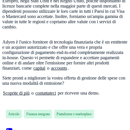
Europeo, negli Stati Uniti e nel Regno Unito, poiché disponiamo di
licenze bancarie complete nella maggior parte di questi mercati. I
dipendenti possono utilizzare le loro carte in tutti i Paesi in cui Visa
o Mastercard sono accettate. Inoltre, forniamo un'ampia gamma di
valute in tutte le regioni e copriamo altre valute con i servizi di
cambio.
Adyen è l'unico fornitore di tecnologia finanziaria che è un emittente
e un acquirer autorizzato e che offre una vera e propria
configurazione di pagamento end-to-end completamente realizzata
in-house. Questo vi permette di espandere e accettare pagamenti
online e di andare oltre l'emissione per fornire altri prodotti
finanziari, come
capital
o
accounts
.
Siete pronti a migliorare la vostra offerta di gestione delle spese con
una nuova modalità di emissione?
Scoprite di più
o
contattateci
per ricevere una demo.
Articolo
Finanza integrata
Piattaforme e marketplace