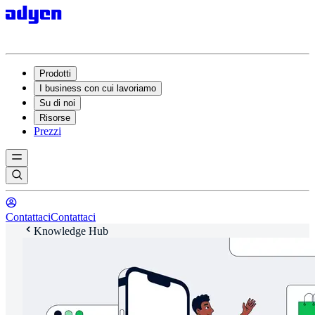
Prodotti
I business con cui lavoriamo
Su di noi
Risorse
Prezzi
Contattaci
Contattaci
Knowledge Hub