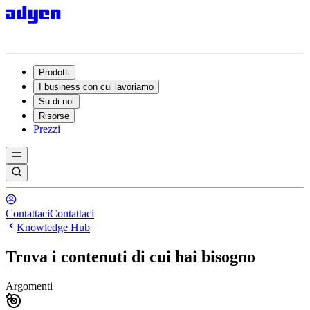
Prodotti
I business con cui lavoriamo
Su di noi
Risorse
Prezzi
Contattaci
Contattaci
Knowledge Hub
Trova i contenuti di cui hai bisogno
Argomenti