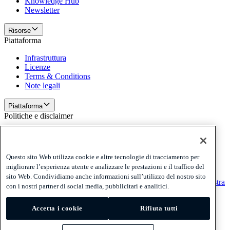
Knowledge Hub
Newsletter
Risorse
Piattaforma
Infrastruttura
Licenze
Terms & Conditions
Note legali
Piattaforma
Politiche e disclaimer
Privacy
Cookies
Disclaimer
Questo sito Web utilizza cookie e altre tecnologie di tracciamento per
migliorare l’esperienza utente e analizzare le prestazioni e il traffico del
Politiche e disclaimer
sito Web. Condividiamo anche informazioni sull’utilizzo del nostro sito
Ricevi la nostra newsletter
Ricevi la nostra newsletter
Ricevi la nostra
con i nostri partner di social media, pubblicitari e analitici.
newsletter
Privacy
Accetta i cookie
Rifiuta tutti
Cookies
Disclaimer