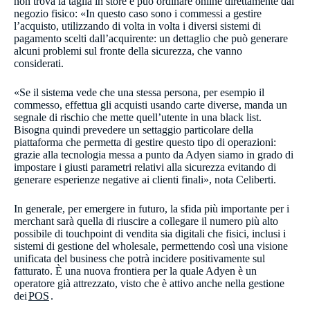
non trova la taglia in store e può ordinare online direttamente dal
negozio fisico: «In questo caso sono i commessi a gestire
l’acquisto, utilizzando di volta in volta i diversi sistemi di
pagamento scelti dall’acquirente: un dettaglio che può generare
alcuni problemi sul fronte della sicurezza, che vanno
considerati.
«Se il sistema vede che una stessa persona, per esempio il
commesso, effettua gli acquisti usando carte diverse, manda un
segnale di rischio che mette quell’utente in una black list.
Bisogna quindi prevedere un settaggio particolare della
piattaforma che permetta di gestire questo tipo di operazioni:
grazie alla tecnologia messa a punto da Adyen siamo in grado di
impostare i giusti parametri relativi alla sicurezza evitando di
generare esperienze negative ai clienti finali», nota Celiberti.
In generale, per emergere in futuro, la sfida più importante per i
merchant sarà quella di riuscire a collegare il numero più alto
possibile di touchpoint di vendita sia digitali che fisici, inclusi i
sistemi di gestione del wholesale, permettendo così una visione
unificata del business che potrà incidere positivamente sul
fatturato. È una nuova frontiera per la quale Adyen è un
operatore già attrezzato, visto che è attivo anche nella gestione
dei
POS
.