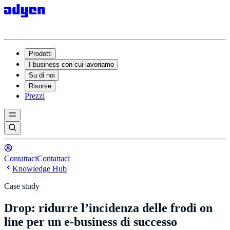
Prodotti
I business con cui lavoriamo
Su di noi
Risorse
Prezzi
Contattaci
Contattaci
Knowledge Hub
Case study
Drop: ridurre l’incidenza delle frodi on
line per un e-business di successo