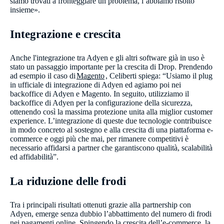
siamo trovati a fronteggiare un problema, l’abbiamo risolto
insieme».
Integrazione e crescita
Anche l'integrazione tra Adyen e gli altri software già in uso è
stato un passaggio importante per la crescita di Drop. Prendendo
ad esempio il caso di
Magento
, Celiberti spiega: “Usiamo il plug
in ufficiale di integrazione di Adyen ed agiamo poi nei
backoffice di Adyen e Magento. In seguito, utilizziamo il
backoffice di Adyen per la configurazione della sicurezza,
ottenendo così la massima protezione unita alla miglior customer
experience. L’integrazione di queste due tecnologie contribuisce
in modo concreto al sostegno e alla crescita di una piattaforma e-
commerce e oggi più che mai, per rimanere competitivi è
necessario affidarsi a partner che garantiscono qualità, scalabilità
ed affidabilità”.
La riduzione delle frodi
Tra i principali risultati ottenuti grazie alla partnership con
Adyen, emerge senza dubbio l’abbattimento del numero di frodi
nei pagamenti online. Spingendo la crescita dell’e-commerce, la