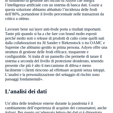
lo strumento di gestione del rischio di Adyen che integra
l’intelligenza artificiale con un sistema di banca dati. Grazie a
questa soluzione abbiamo abbattuto l’incidenza delle frodi
dell’80%, portandone il livello percentuale nelle transazioni da
critico a ottimo.
Lavorare bene sui layer anti-frode porta a risultati importanti.
Tanto più quando si ha a che fare con brand molto esposti
perché molto noti o release di prodotti di culto come quelli nati
dalla collaborazioni tra Jil Sander e Birkenstock o tra OAMC e
Supreme che abbiamo gestito in prima persona. Adyen offre una
struttura di gestione delle frodi efficace, trasparente e
configurabile. Si tratta di un pannello che permette di tarare il
sistema a seconda del livello di protezione desiderato, tenendo
presente che più è alto il meccanismo di difesa e meno
facilmente i clienti riescono ad effettuare acquisti senza intoppi.
L’analisi e la personalizzazione del settaggio di rischio sono
passaggi fondamentali».
L’analisi dei dati
Un’altra delle tendenze emerse durante la pandemia è il
cambiamento dell’esperienza di acquisto dei consumatori, anche
italiani. Per questo un’adeguata lettura dei dati si è dimostrata