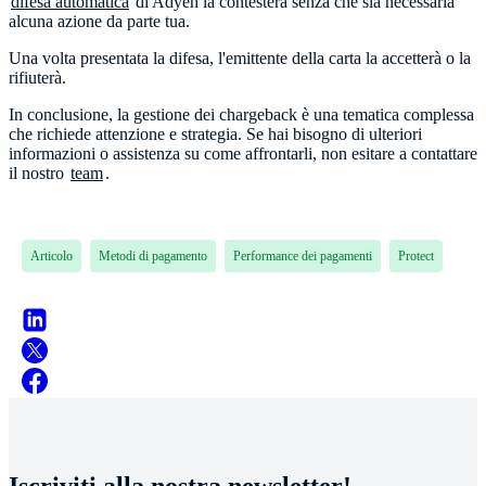
difesa automatica
di Adyen la contesterà senza che sia necessaria
alcuna azione da parte tua.
Una volta presentata la difesa, l'emittente della carta la accetterà o la
rifiuterà.
In conclusione, la gestione dei chargeback è una tematica complessa
che richiede attenzione e strategia. Se hai bisogno di ulteriori
informazioni o assistenza su come affrontarli, non esitare a contattare
il nostro
team
.
Articolo
Metodi di pagamento
Performance dei pagamenti
Protect
Iscriviti alla nostra newsletter!