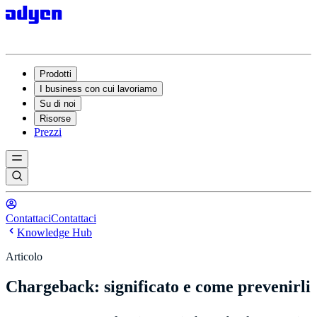
Prodotti
I business con cui lavoriamo
Su di noi
Risorse
Prezzi
Contattaci
Contattaci
Knowledge Hub
Articolo
Chargeback: significato e come prevenirli