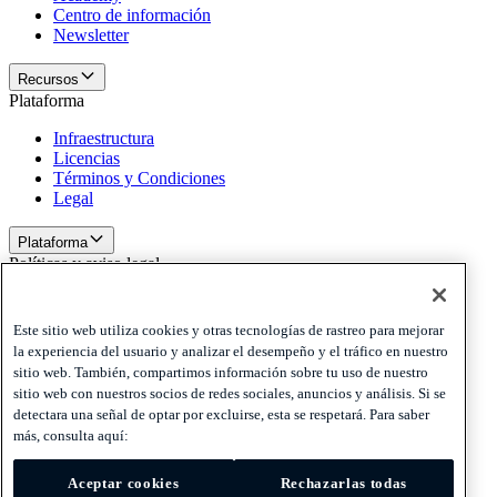
Centro de información
Newsletter
Recursos
Plataforma
Infraestructura
Licencias
Términos y Condiciones
Legal
Plataforma
Políticas y aviso legal
Privacy
Cookies
Este sitio web utiliza cookies y otras tecnologías de rastreo para mejorar
Disclaimer
la experiencia del usuario y analizar el desempeño y el tráfico en nuestro
sitio web. También, compartimos información sobre tu uso de nuestro
Políticas y aviso legal
sitio web con nuestros socios de redes sociales, anuncios y análisis. Si se
Suscríbete a nuestra newsletter
Suscríbete a nuestra
detectara una señal de optar por excluirse, esta se respetará. Para saber
newsletter
Suscríbete a nuestra newsletter
más, consulta aquí:
Privacy
Aceptar cookies
Rechazarlas todas
Cookies