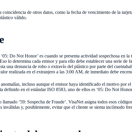
la coincidencia de otros datos, como la fecha de vencimiento de la tarjeta
plástico válido.
e
‘05: Do Not Honor’ es cuando se presenta actividad sospechosa en la t
Eso lo determina cada emisor y para ello debe establecer una serie de 
sta una denuncia de robo o extravío del plástico por parte del cuentaha
valor realizada en el extranjero a las 3:00 AM, de inmediato debe encende
 anomalías, incluso aunque el emisor haya identificado el motivo por el
ta definido en el estándar ISO 8583, uno de ellos es ‘05: Do Not Honor
 llamado ‘59: Sospecha de Fraude’. VisaNet asigna todos esos código
s inválidas y, posiblemente, evitar que el cliente se sienta incómodo fr