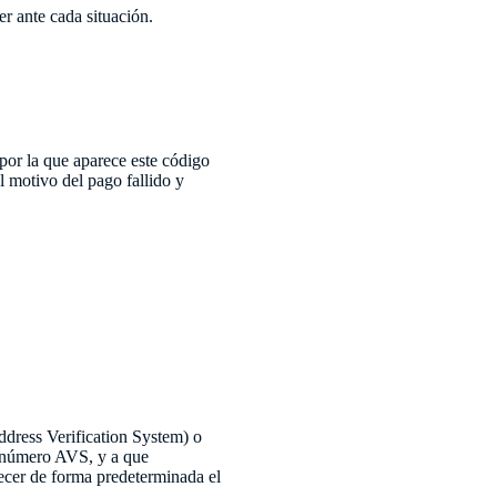
r ante cada situación.
por la que aparece este código
l motivo del pago fallido y
ddress Verification System) o
l número AVS, y a que
ecer de forma predeterminada el