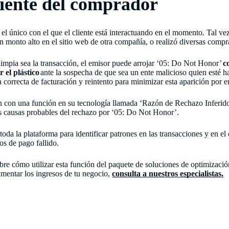
ciente del comprador
el único con el que el cliente está interactuando en el momento. Tal vez
 monto alto en el sitio web de otra compañía, o realizó diversas compra
limpia sea la transacción, el emisor puede arrojar ‘05: Do Not Honor’
c
 el plástico
ante la sospecha de que sea un ente malicioso quien esté h
a correcta de facturación y reintento para minimizar esta aparición por er
 con una función en su tecnología llamada ‘Razón de Rechazo Inferido’
as causas probables del rechazo por ‘05: Do Not Honor’.
 toda la plataforma para identificar patrones en las transacciones y en e
os de pago fallido.
re cómo utilizar esta función del paquete de soluciones de optimizació
umentar los ingresos de tu negocio,
consulta a nuestros especialistas.