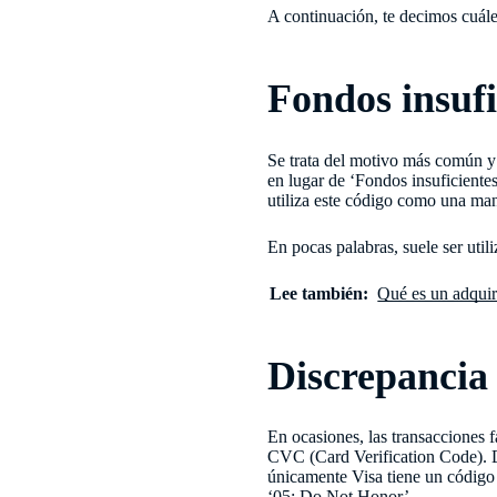
A continuación, te decimos cuále
Fondos insufi
Se trata del motivo más común y 
en lugar de ‘Fondos insuficiente
utiliza este código como una man
En pocas palabras, suele ser uti
Lee también:
Qué es un adquir
Discrepancia 
En ocasiones, las transacciones 
CVC (Card Verification Code). D
únicamente Visa tiene un código
‘05: Do Not Honor’.