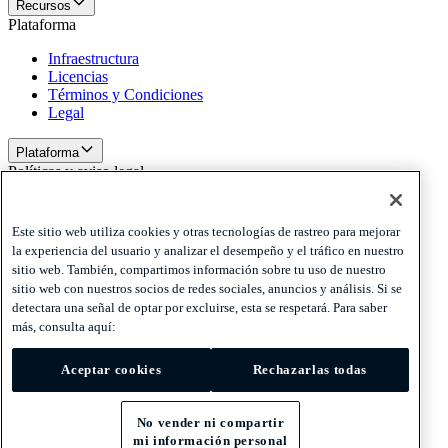
Recursos
Plataforma
Infraestructura
Licencias
Términos y Condiciones
Legal
Plataforma
Políticas y aviso legal
Privacy
Cookies
Este sitio web utiliza cookies y otras tecnologías de rastreo para mejorar
Disclaimer
la experiencia del usuario y analizar el desempeño y el tráfico en nuestro
sitio web. También, compartimos información sobre tu uso de nuestro
Políticas y aviso legal
sitio web con nuestros socios de redes sociales, anuncios y análisis. Si se
Suscríbete a nuestra newsletter
Suscríbete a nuestra
detectara una señal de optar por excluirse, esta se respetará. Para saber
newsletter
Suscríbete a nuestra newsletter
más, consulta aquí:
Privacy
Cookies
Aceptar cookies
Rechazarlas todas
Disclaimer
© 2026 Adyen
No vender ni compartir
mi información personal