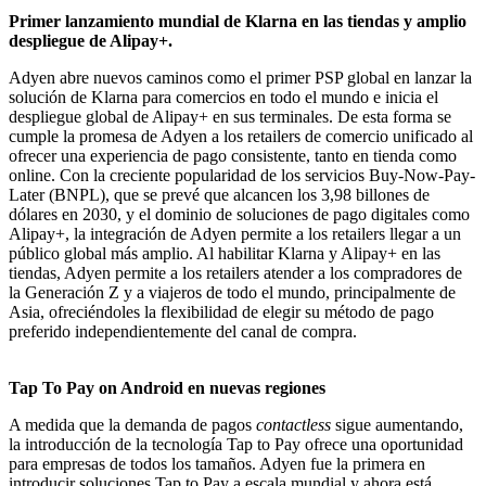
Primer lanzamiento mundial de Klarna en las tiendas y amplio
despliegue de Alipay+.
Adyen abre nuevos caminos como el primer PSP global en lanzar la
solución de Klarna para comercios en todo el mundo e inicia el
despliegue global de Alipay+ en sus terminales. De esta forma se
cumple la promesa de Adyen a los retailers de comercio unificado al
ofrecer una experiencia de pago consistente, tanto en tienda como
online. Con la creciente popularidad de los servicios Buy-Now-Pay-
Later (BNPL), que se prevé que alcancen los 3,98 billones de
dólares en 2030, y el dominio de soluciones de pago digitales como
Alipay+, la integración de Adyen permite a los retailers llegar a un
público global más amplio. Al habilitar Klarna y Alipay+ en las
tiendas, Adyen permite a los retailers atender a los compradores de
la Generación Z y a viajeros de todo el mundo, principalmente de
Asia, ofreciéndoles la flexibilidad de elegir su método de pago
preferido independientemente del canal de compra.
Tap To Pay on Android en nuevas regiones
A medida que la demanda de pagos
contactless
sigue aumentando,
la introducción de la tecnología Tap to Pay ofrece una oportunidad
para empresas de todos los tamaños. Adyen fue la primera en
introducir soluciones Tap to Pay a escala mundial y ahora está