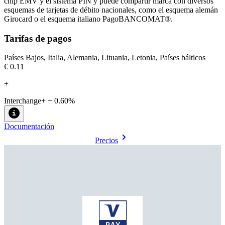
chip EMV y el sistema PIN y puede compartir marca con diversos
esquemas de tarjetas de débito nacionales, como el esquema alemán
Girocard o el esquema italiano PagoBANCOMAT®.
Tarifas de pagos
Países Bajos, Italia, Alemania, Lituania, Letonia, Países bálticos
€0.11
+
Interchange+ + 0.60%
Documentación
Precios