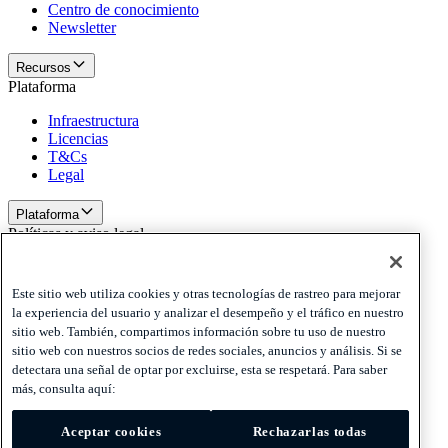
Centro de conocimiento
Newsletter
Recursos
Plataforma
Infraestructura
Licencias
T&Cs
Legal
Plataforma
Políticas y aviso legal
Privacy
Cookies
Este sitio web utiliza cookies y otras tecnologías de rastreo para mejorar
Disclaimer
la experiencia del usuario y analizar el desempeño y el tráfico en nuestro
sitio web. También, compartimos información sobre tu uso de nuestro
Políticas y aviso legal
sitio web con nuestros socios de redes sociales, anuncios y análisis. Si se
Suscríbete a nuestra newsletter
Suscríbete a nuestra
detectara una señal de optar por excluirse, esta se respetará. Para saber
newsletter
Suscríbete a nuestra newsletter
más, consulta aquí:
Privacy
Aceptar cookies
Rechazarlas todas
Cookies