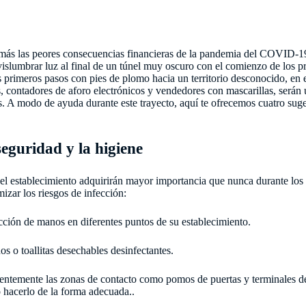
más las peores consecuencias financieras de la pandemia del COVID-19
islumbrar luz al final de un túnel muy oscuro con el comienzo de los pr
s primeros pasos con pies de plomo hacia un territorio desconocido, en e
, contadores de aforo electrónicos y vendedores con mascarillas, serán
as. A modo de ayuda durante este trayecto, aquí te ofrecemos cuatro su
seguridad y la higiene
del establecimiento adquirirán mayor importancia que nunca durante los
izar los riesgos de infección:
ción de manos en diferentes puntos de su establecimiento.
os o toallitas desechables desinfectantes.
uentemente las zonas de contacto como pomos de puertas y terminales d
hacerlo de la forma adecuada..