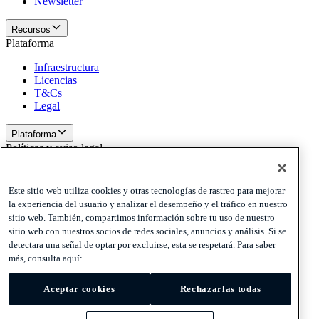
Newsletter
Recursos
Plataforma
Infraestructura
Licencias
T&Cs
Legal
Plataforma
Políticas y aviso legal
Privacy
Cookies
Este sitio web utiliza cookies y otras tecnologías de rastreo para mejorar
Disclaimer
la experiencia del usuario y analizar el desempeño y el tráfico en nuestro
sitio web. También, compartimos información sobre tu uso de nuestro
Políticas y aviso legal
sitio web con nuestros socios de redes sociales, anuncios y análisis. Si se
Suscríbete a nuestra newsletter
Suscríbete a nuestra
detectara una señal de optar por excluirse, esta se respetará. Para saber
newsletter
Suscríbete a nuestra newsletter
más, consulta aquí:
Privacy
Cookies
Aceptar cookies
Rechazarlas todas
Disclaimer