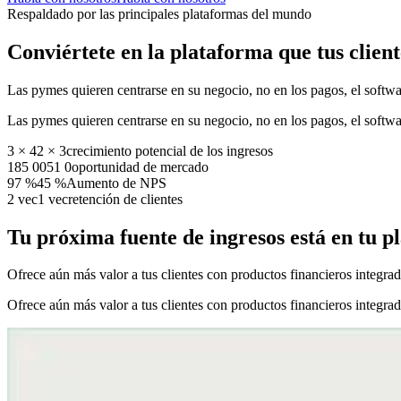
Respaldado por las principales plataformas del mundo
Conviértete en la plataforma que tus clien
Las pymes quieren centrarse en su negocio, no en los pagos, el softwar
Las pymes quieren centrarse en su negocio, no en los pagos, el softwar
3 × 4
2
×
3
crecimiento potencial de los ingresos
185 0
0
5
1
0
oportunidad de mercado
97 %
4
5
%
Aumento de NPS
2 vec
1
v
e
c
retención de clientes
Tu próxima fuente de ingresos está en tu p
Ofrece aún más valor a tus clientes con productos financieros integra
Ofrece aún más valor a tus clientes con productos financieros integra