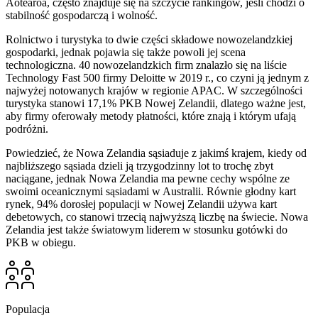
Aotearoa, często znajduje się na szczycie rankingów, jeśli chodzi o
stabilność gospodarczą i wolność.
Rolnictwo i turystyka to dwie części składowe nowozelandzkiej
gospodarki, jednak pojawia się także powoli jej scena
technologiczna. 40 nowozelandzkich firm znalazło się na liście
Technology Fast 500 firmy Deloitte w 2019 r., co czyni ją jednym z
najwyżej notowanych krajów w regionie APAC. W szczególności
turystyka stanowi 17,1% PKB Nowej Zelandii, dlatego ważne jest,
aby firmy oferowały metody płatności, które znają i którym ufają
podróżni.
Powiedzieć, że Nowa Zelandia sąsiaduje z jakimś krajem, kiedy od
najbliższego sąsiada dzieli ją trzygodzinny lot to trochę zbyt
naciągane, jednak Nowa Zelandia ma pewne cechy wspólne ze
swoimi oceanicznymi sąsiadami w Australii. Równie głodny kart
rynek, 94% dorosłej populacji w Nowej Zelandii używa kart
debetowych, co stanowi trzecią najwyższą liczbę na świecie. Nowa
Zelandia jest także światowym liderem w stosunku gotówki do
PKB w obiegu.
Populacja