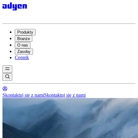
Produkty
Branże
O nas
Zasoby
Cennik
Skontaktuj się z nami
Skontaktuj się z nami