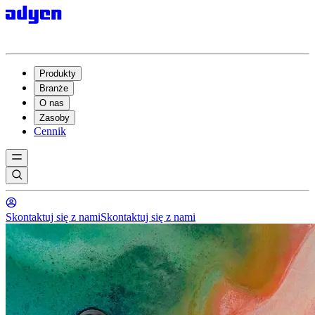
Produkty
Branże
O nas
Zasoby
Cennik
Skontaktuj się z nami
Skontaktuj się z nami