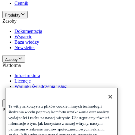
Cennik
Produkty
Zasoby
Dokumentacja
Wsparcie
Baza wiedzy
Newsletter
Zasoby
Platforma
Infrastruktura
Licencje
Warunki świadczenia usług
Informacje prawne
Platforma
Ta witryna korzysta z plików cookie i innych technologii
Polityki i zastrzeżenia
śledzenia w celu poprawy komfortu użytkowania oraz analizy
wydajności i ruchu na naszej witrynie. Udostępniamy również
Privacy
informacje o tym, jak korzystasz z naszej witryny, naszym
Cookies
partnerom w zakresie mediów społecznościowych, reklam i
Disclaimer
analiz. Jeśli wykryjemy sygnał rezygnacji, zostanie on