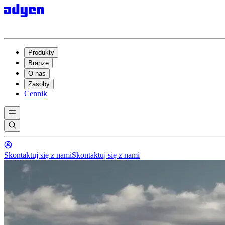
Produkty
Branże
O nas
Zasoby
Cennik
Skontaktuj się z nami
Skontaktuj się z nami