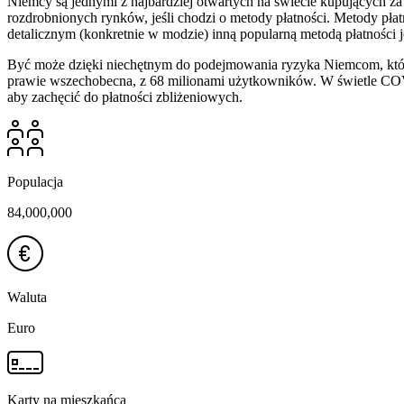
Niemcy są jednymi z najbardziej otwartych na świecie kupujących za
rozdrobnionych rynków, jeśli chodzi o metody płatności. Metody płat
detalicznym (konkretnie w modzie) inną popularną metodą płatności je
Być może dzięki niechętnym do podejmowania ryzyka Niemcom, którzy
prawie wszechobecna, z 68 milionami użytkowników. W świetle COVID
aby zachęcić do płatności zbliżeniowych.
Populacja
84,000,000
Waluta
Euro
Karty na mieszkańca