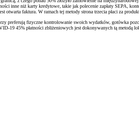
 granicą, z czego ponad 50% złożyło zamówienie na międzynarodowej s
ności inne niż karty kredytowe, takie jak polecenie zapłaty SEPA, ko
st otwarta faktura. W ramach tej metody strona trzecia płaci za produkt
 preferują fizyczne kontrolowanie swoich wydatków, gotówka pozosta
-19 45% płatności zbliżeniowych jest dokonywanych tą metodą lokalną