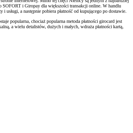
tronie internetowej. Mimo tej chęci Niemcy są jednym z najbardziej
nto SOFORT i Giropay dla większości transakcji online. W handlu
y i usługi, a następnie pobiera płatność od kupującego po dostawie.
je popularna, chociaż popularna metoda płatności girocard jest
, a wielu detalistów, dużych i małych, wdraża płatności kartą,