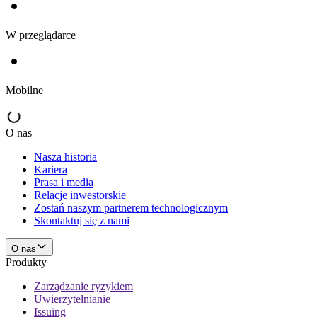
W przeglądarce
Mobilne
O nas
Nasza historia
Kariera
Prasa i media
Relacje inwestorskie
Zostań naszym partnerem technologicznym
Skontaktuj się z nami
O nas
Produkty
Zarządzanie ryzykiem
Uwierzytelnianie
Issuing