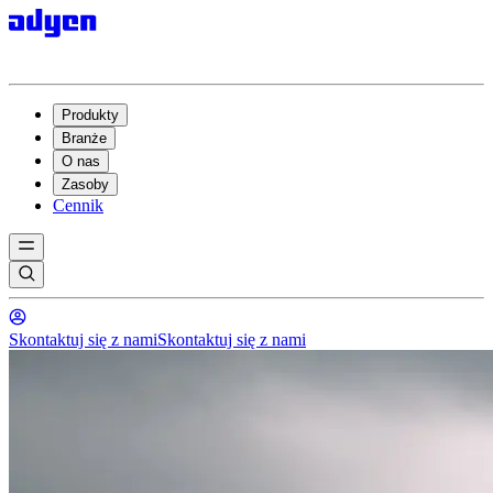
Produkty
Branże
O nas
Zasoby
Cennik
Skontaktuj się z nami
Skontaktuj się z nami