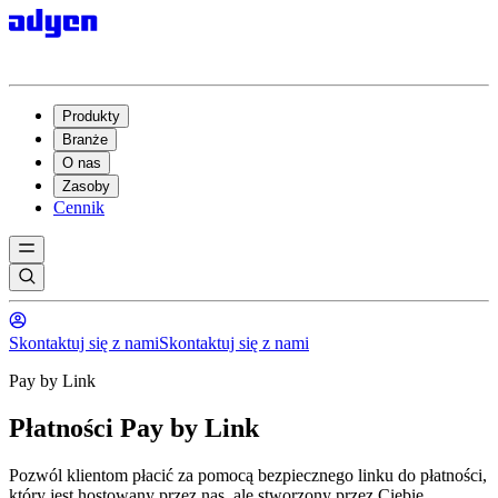
Produkty
Branże
O nas
Zasoby
Cennik
Skontaktuj się z nami
Skontaktuj się z nami
Pay by Link
Płatności Pay by Link
Pozwól klientom płacić za pomocą bezpiecznego linku do płatności,
który jest hostowany przez nas, ale stworzony przez Ciebie.