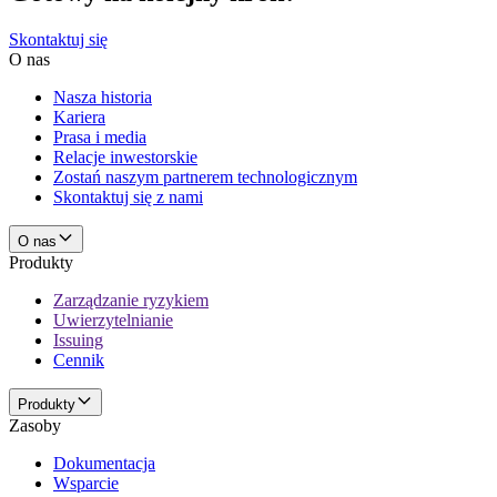
Skontaktuj się
O nas
Nasza historia
Kariera
Prasa i media
Relacje inwestorskie
Zostań naszym partnerem technologicznym
Skontaktuj się z nami
O nas
Produkty
Zarządzanie ryzykiem
Uwierzytelnianie
Issuing
Cennik
Produkty
Zasoby
Dokumentacja
Wsparcie