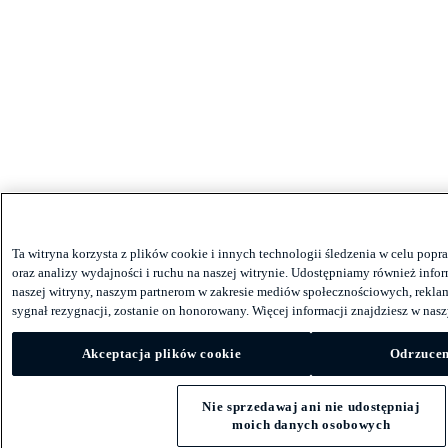
Ta witryna korzysta z plików cookie i innych technologii śledzenia w celu po
oraz analizy wydajności i ruchu na naszej witrynie. Udostępniamy również infor
naszej witryny, naszym partnerom w zakresie mediów społecznościowych, reklam 
sygnał rezygnacji, zostanie on honorowany. Więcej informacji znajdziesz w nas
Akceptacja plików cookie
Odrzucen
Nie sprzedawaj ani nie udostępniaj
moich danych osobowych