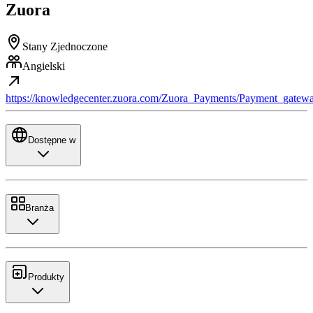
Zuora
Stany Zjednoczone
Angielski
https://knowledgecenter.zuora.com/Zuora_Payments/Payment_gatew
Dostępne w
Branża
Produkty