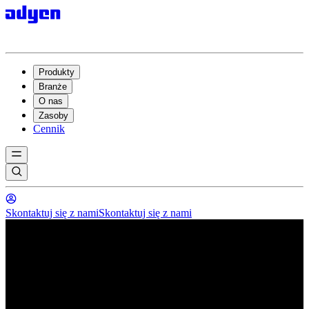
Produkty
Branże
O nas
Zasoby
Cennik
Skontaktuj się z nami
Skontaktuj się z nami