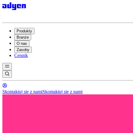
Produkty
Branże
O nas
Zasoby
Cennik
Skontaktuj się z nami
Skontaktuj się z nami