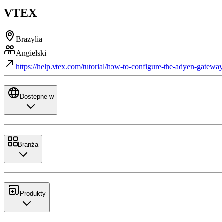
VTEX
Brazylia
Angielski
https://help.vtex.com/tutorial/how-to-configure-the-adyen-gatewa
Dostępne w
Branża
Produkty