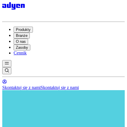
Produkty
Branże
O nas
Zasoby
Cennik
Skontaktuj się z nami
Skontaktuj się z nami