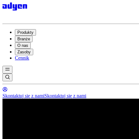
Produkty
Branże
O nas
Zasoby
Cennik
Skontaktuj się z nami
Skontaktuj się z nami