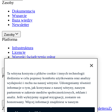
Zasoby
Dokumentacja
Wsparcie
Baza wiedzy
Newsletter
Zasoby
Platforma
Infrastruktura
Licencje
Warunki świadczenia usług
Informacje prawne
Platforma
Ta witryna korzysta z plików cookie i innych technologii
Polityki i zastrzeżenia
śledzenia w celu poprawy komfortu użytkowania oraz analizy
wydajności i ruchu na naszej witrynie. Udostępniamy również
Privacy
informacje o tym, jak korzystasz z naszej witryny, naszym
Cookies
partnerom w zakresie mediów społecznościowych, reklam i
Disclaimer
analiz. Jeśli wykryjemy sygnał rezygnacji, zostanie on
honorowany. Więcej informacji znajdziesz w naszym
Polityki i zastrzeżenia
Zapisz się do naszego newslettera
Zapisz się do naszego newslettera
Za