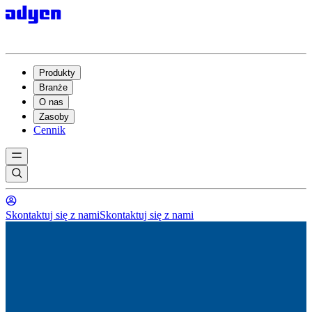
Produkty
Branże
O nas
Zasoby
Cennik
Skontaktuj się z nami
Skontaktuj się z nami