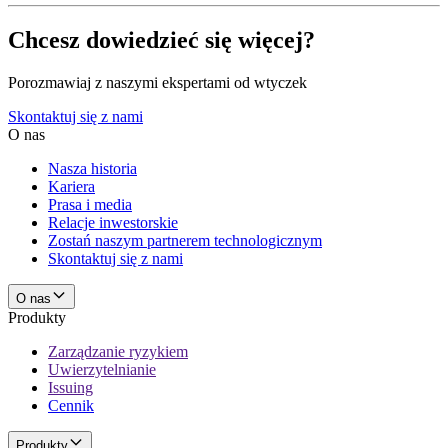
Chcesz dowiedzieć się więcej?
Porozmawiaj z naszymi ekspertami od wtyczek
Skontaktuj się z nami
O nas
Nasza historia
Kariera
Prasa i media
Relacje inwestorskie
Zostań naszym partnerem technologicznym
Skontaktuj się z nami
O nas
Produkty
Zarządzanie ryzykiem
Uwierzytelnianie
Issuing
Cennik
Produkty