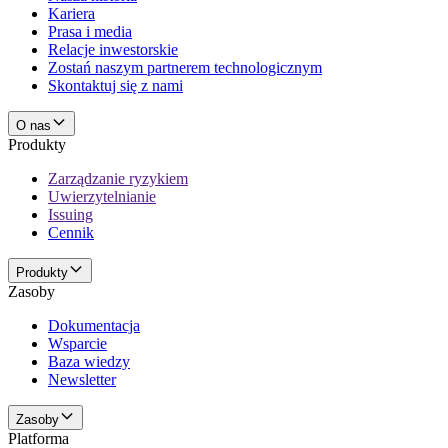
Kariera
Prasa i media
Relacje inwestorskie
Zostań naszym partnerem technologicznym
Skontaktuj się z nami
O nas
Produkty
Zarządzanie ryzykiem
Uwierzytelnianie
Issuing
Cennik
Produkty
Zasoby
Dokumentacja
Wsparcie
Baza wiedzy
Newsletter
Zasoby
Platforma