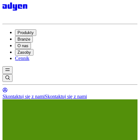
Produkty
Branże
O nas
Zasoby
Cennik
Skontaktuj się z nami
Skontaktuj się z nami