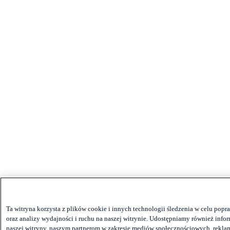
Ta witryna korzysta z plików cookie i innych technologii śledzenia w celu po
oraz analizy wydajności i ruchu na naszej witrynie. Udostępniamy również infor
naszej witryny, naszym partnerom w zakresie mediów społecznościowych, reklam 