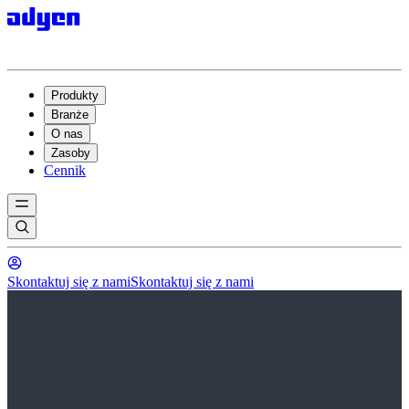
Produkty
Branże
O nas
Zasoby
Cennik
Skontaktuj się z nami
Skontaktuj się z nami