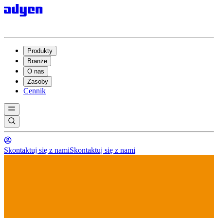
Produkty
Branże
O nas
Zasoby
Cennik
Skontaktuj się z nami
Skontaktuj się z nami