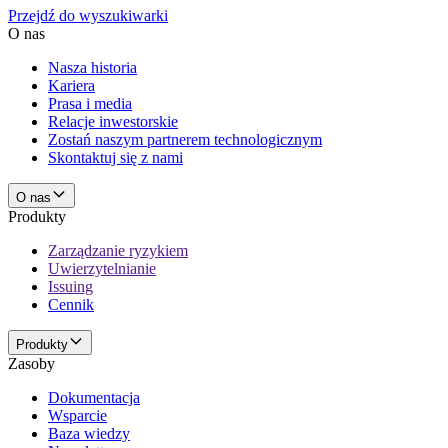
Przejdź do wyszukiwarki
O nas
Nasza historia
Kariera
Prasa i media
Relacje inwestorskie
Zostań naszym partnerem technologicznym
Skontaktuj się z nami
O nas
Produkty
Zarządzanie ryzykiem
Uwierzytelnianie
Issuing
Cennik
Produkty
Zasoby
Dokumentacja
Wsparcie
Baza wiedzy