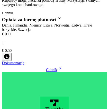
Kupujący mogą płacić za pomocą Trustly, korzystając z danych
swojego konta bankowego.
Cennik
Opłata za formę płatności
Dania, Finlandia, Niemcy, Litwa, Norwegia, Łotwa, Kraje
bałtyckie, Szwecja
€0.11
+
€ 0.50
Dokumentacja
Cennik