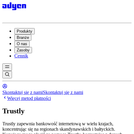
Produkty
Branże
O nas
Zasoby
Cennik
Skontaktuj się z nami
Skontaktuj się z nami
Więcej metod płatności
Trustly
Trustly zapewnia bankowość internetową w wielu krajach,
koncentrując się na regionach skandynawskich i bałtyckich.