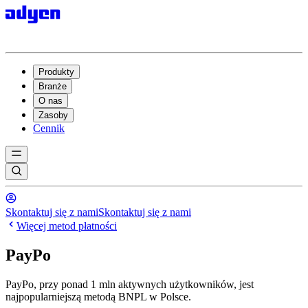
Produkty
Branże
O nas
Zasoby
Cennik
Skontaktuj się z nami
Skontaktuj się z nami
Więcej metod płatności
PayPo
PayPo, przy ponad 1 mln aktywnych użytkowników, jest
najpopularniejszą metodą BNPL w Polsce.