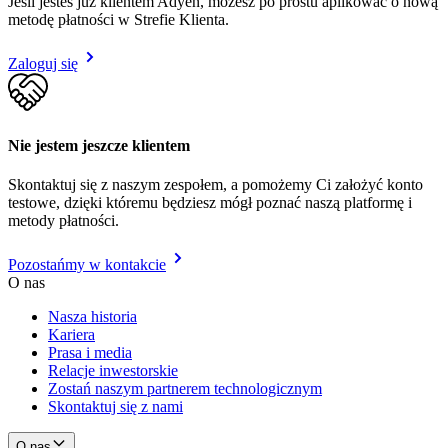
Jeśli jesteś już klientem Adyen, możesz po prostu aplikować o nową
metodę płatności w Strefie Klienta.
Zaloguj się
Nie jestem jeszcze klientem
Skontaktuj się z naszym zespołem, a pomożemy Ci założyć konto
testowe, dzięki któremu będziesz mógł poznać naszą platformę i
metody płatności.
Pozostańmy w kontakcie
O nas
Nasza historia
Kariera
Prasa i media
Relacje inwestorskie
Zostań naszym partnerem technologicznym
Skontaktuj się z nami
O nas