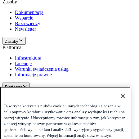
Zasoby
Dokumentacja
Wsparcie
Baza wiedzy
Newsletter
Zasoby
Platforma
Infrastruktura
Licencje
Warunki świadczenia usług
Informacje prawne
Platforma
Polityki i zastrzeżenia
Privacy
Ta witryna korzysta z plików cookie i innych technologii śledzenia w
Cookies
celu poprawy komfortu użytkowania oraz analizy wydajności i ruchu na
Disclaimer
naszej witrynie. Udostępniamy również informacje o tym, jak korzystasz
z naszej witryny, naszym partnerom w zakresie mediów
Polityki i zastrzeżenia
społecznościowych, reklam i analiz. Jeśli wykryjemy sygnał rezygnacji,
Zapisz się do naszego newslettera
Zapisz się do naszego
zostanie on honorowany. Więcej informacji znajdziesz w naszym
newslettera
Zapisz się do naszego newslettera