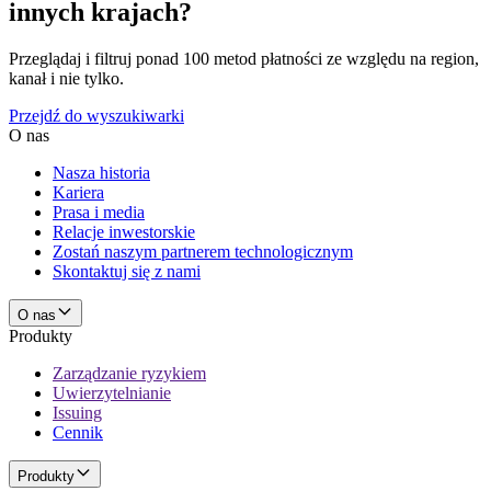
innych krajach?
Przeglądaj i filtruj ponad 100 metod płatności ze względu na region,
kanał i nie tylko.
Przejdź do wyszukiwarki
O nas
Nasza historia
Kariera
Prasa i media
Relacje inwestorskie
Zostań naszym partnerem technologicznym
Skontaktuj się z nami
O nas
Produkty
Zarządzanie ryzykiem
Uwierzytelnianie
Issuing
Cennik
Produkty