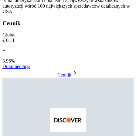
rynku amerykańskim i ma jeden z najwyższych wskaźników
autoryzacji wśród 100 największych sprzedawców detalicznych w
USA
Cennik
Global
€0.11
+
3.95%
Dokumentacja
Cennik