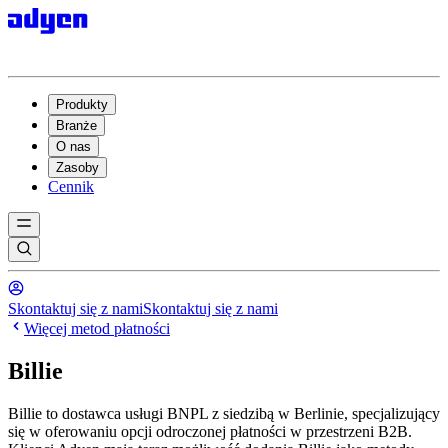
Produkty
Branże
O nas
Zasoby
Cennik
Skontaktuj się z nami
Skontaktuj się z nami
Więcej metod płatności
Billie
Billie to dostawca usługi BNPL z siedzibą w Berlinie, specjalizujący
się w oferowaniu opcji odroczonej płatności w przestrzeni B2B.