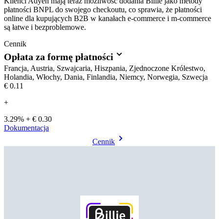
Klienci Adyen mają teraz możliwość dodania Billie jako metody
płatności BNPL do swojego checkoutu, co sprawia, że płatności
online dla kupujących B2B w kanałach e-commerce i m-commerce
są łatwe i bezproblemowe.
Cennik
Opłata za formę płatności
Francja, Austria, Szwajcaria, Hiszpania, Zjednoczone Królestwo,
Holandia, Włochy, Dania, Finlandia, Niemcy, Norwegia, Szwecja
€0.11
+
3.29% + € 0.30
Dokumentacja
Cennik