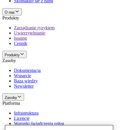
Skontaktuj się z nami
O nas
Produkty
Zarządzanie ryzykiem
Uwierzytelnianie
Issuing
Cennik
Produkty
Zasoby
Dokumentacja
Wsparcie
Baza wiedzy
Newsletter
Zasoby
Platforma
Infrastruktura
Licencje
Warunki świadczenia usług
Informacje prawne