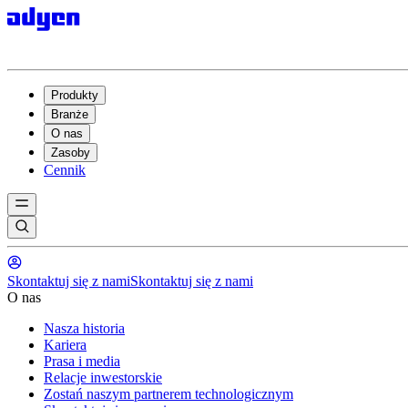
Produkty
Branże
O nas
Zasoby
Cennik
Skontaktuj się z nami
Skontaktuj się z nami
O nas
Nasza historia
Kariera
Prasa i media
Relacje inwestorskie
Zostań naszym partnerem technologicznym