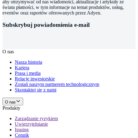
aby otrzymywać od nas wiadomości, aktualizacje i artykuły ze
świata płatności, w tym informacje na temat produktów, usług,
eventów oraz raportów oferowanych przez Adyen.
Subskrybuj powiadomienia e-mail
O nas
Nasza historia
Kariera
Prasa i media
Relacje inwestorskie
Zostań naszym partnerem technologicznym
Skontaktuj się z nami
O nas
Produkty
Zarządzanie ryzykiem
Uwierzytelnianie
Issuing
Cennik