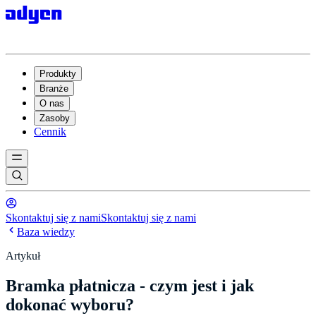
Produkty
Branże
O nas
Zasoby
Cennik
Skontaktuj się z nami
Skontaktuj się z nami
Baza wiedzy
Artykuł
Bramka płatnicza - czym jest i jak
dokonać wyboru?