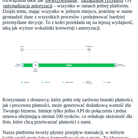
rozwiązania takie jak
uwierzytelnianie
,
zarządzanie ryzykiem
czy
optymalizacja autoryzacji
- wszystko w ramach jednej platformy.
Dzięki temu, mając wszystko w jednym miejscu, jesteśmy w stanie
gromadzić dane z wszystkich procesów i podejmować bardziej
przemyślane decyzje. To z kolei przekłada się na lepszą wydajność,
taką jak wyższe wskaźniki konwersji i autoryzacji.
Korzystanie z dostawcy, który pełni rolę zarówno bramki płatności,
jak i procesora płatności, może generować dodatkową wartość dla
Twojego biznesu. Istnieje tylko jedno API do połączenia i jedna
umowa obejmująca niemal 100 rynków, co redukuje złożoność dla
firm, które chcą przetwarzać płatności z nami.
Nasza platforma tworzy płynny przepływ transakcji, w którym
każda część może łatwo komunikować się z resztą. To kluczowy