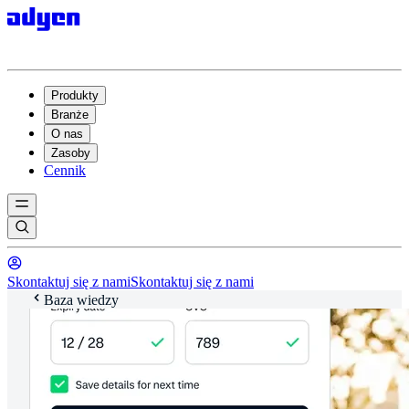
Produkty
Branże
O nas
Zasoby
Cennik
Skontaktuj się z nami
Skontaktuj się z nami
Baza wiedzy