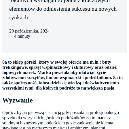
lokalnych wymagań to jedne z kluczowych
elementów do odniesienia sukcesu na nowych
rynkach.
29 października, 2024
·
4 minuty
8a to sklep górski, który w swojej ofercie ma m.in.: buty
trekkingowe, sprzęt wspinaczkowy i skiturowy oraz odzież
topowych marek. Marka powstała aby ułatwiać życie
zdobywcom szczytów, fanom wspinaczki i podróżnikom. 8a to
także społeczność, która dzieli się wiedzą i doświadczeniem z
wszystkimi tymi, dla których podróże to największa pasja.
Wyzwanie
Oprócz bycia pierwszą instancją gdy poszukują profesjonalnego
sprzętu dla wszystkich górskich podróżników 8a to marka z
solidnym biznesowym podejściem gdzie zadowolenie klienta
stawiane jest na pierwszym miejscu i ambitnymi planami