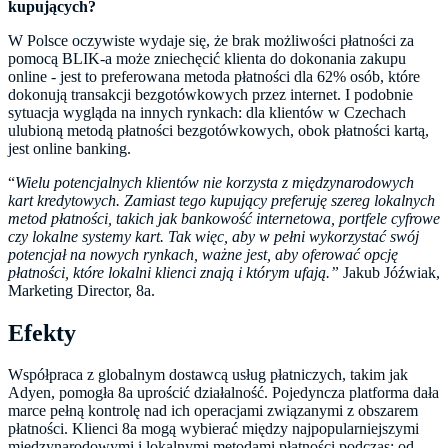
kupujących?
W Polsce oczywiste wydaje się, że brak możliwości płatności za
pomocą BLIK-a może zniechęcić klienta do dokonania zakupu
online - jest to preferowana metoda płatności dla 62% osób, które
dokonują transakcji bezgotówkowych przez internet. I podobnie
sytuacja wygląda na innych rynkach: dla klientów w Czechach
ulubioną metodą płatności bezgotówkowych, obok płatności kartą,
jest online banking.
“
Wielu potencjalnych klientów nie korzysta z międzynarodowych
kart kredytowych. Zamiast tego kupujący preferuję szereg lokalnych
metod płatności, takich jak bankowość internetowa, portfele cyfrowe
czy lokalne systemy kart. Tak więc, aby w pełni wykorzystać swój
potencjał na nowych rynkach, ważne jest, aby oferować opcję
płatności, które lokalni klienci znają i którym ufają.”
Jakub Jóźwiak,
Marketing Director, 8a.
Efekty
Współpraca z globalnym dostawcą usług płatniczych, takim jak
Adyen, pomogła 8a uprościć działalność. Pojedyncza platforma dała
marce pełną kontrolę nad ich operacjami związanymi z obszarem
płatności. Klienci 8a mogą wybierać między najpopularniejszymi
międzynarodowymi i lokalnymi metodami płatności podczas: od