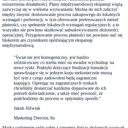
rozszerzenia działalności. Plany międzynarodowej ekspansji wiążą
zazwyczaj się w wieloma wyzwaniami. Można do nich zaliczyć
między innymi: dostosowanie procesu zakupowego do lokalnych
wymagań i preferencji, w tym oferowanie preferowanych metod
płatności, czy spełnienie lokalnych wymagań regulacyjnych, a to
wszystko nie powinno skutkować nabudowywaniem złożoności
operacyjnej. Przygotowanie procesu płatności nie powinno stać się
blokerem ani czynnikiem opóźniającym ekspansję
międzynarodową.
"Świat nie jest homogeniczny, jest bardzo
zróżnicowany co trzeba mieć na uwadze wychodząc na
nowe rynki. Praktyki dotyczące finalizacji transakcji
sprawdzające się w jednym kraju niekoniecznie muszą
być tym z czego zadowoleni będą zagraniczni
kupujący. Operując na zagranicznych rynkach
chcieliśmy dostarczać każdemu dopasowane do ich
potrzeb doświadczenie, a także mieć pewność, że
Jakub Jóźwiak
Marketing Director, 8a
Marka codziennie radzi sobie z ogromną ilością złożonych wyzwań