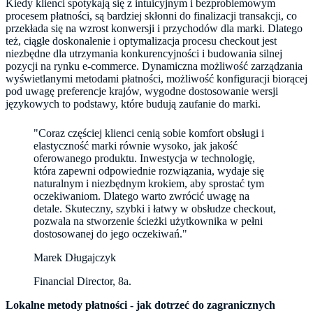
Kiedy klienci spotykają się z intuicyjnym i bezproblemowym
procesem płatności, są bardziej skłonni do finalizacji transakcji, co
przekłada się na wzrost konwersji i przychodów dla marki. Dlatego
też, ciągłe doskonalenie i optymalizacja procesu checkout jest
niezbędne dla utrzymania konkurencyjności i budowania silnej
pozycji na rynku e-commerce. Dynamiczna możliwość zarządzania
wyświetlanymi metodami płatności, możliwość konfiguracji biorącej
pod uwagę preferencje krajów, wygodne dostosowanie wersji
językowych to podstawy, które budują zaufanie do marki.
"Coraz częściej klienci cenią sobie komfort obsługi i
elastyczność marki równie wysoko, jak jakość
oferowanego produktu. Inwestycja w technologię,
która zapewni odpowiednie rozwiązania, wydaje się
naturalnym i niezbędnym krokiem, aby sprostać tym
oczekiwaniom. Dlatego warto zwrócić uwagę na
detale. Skuteczny, szybki i łatwy w obsłudze checkout,
pozwala na stworzenie ścieżki użytkownika w pełni
dostosowanej do jego oczekiwań."
Marek Długajczyk
Financial Director, 8a.
Lokalne metody płatności - jak dotrzeć do zagranicznych