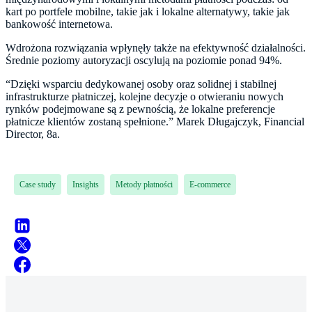
kart po portfele mobilne, takie jak i lokalne alternatywy, takie jak
bankowość internetowa.
Wdrożona rozwiązania wpłynęły także na efektywność działalności.
Średnie poziomy autoryzacji oscylują na poziomie ponad 94%.
“Dzięki wsparciu dedykowanej osoby oraz solidnej i stabilnej
infrastrukturze płatniczej, kolejne decyzje o otwieraniu nowych
rynków podejmowane są z pewnością, że lokalne preferencje
płatnicze klientów zostaną spełnione.” Marek Długajczyk, Financial
Director, 8a.
Case study
Insights
Metody płatności
E-commerce